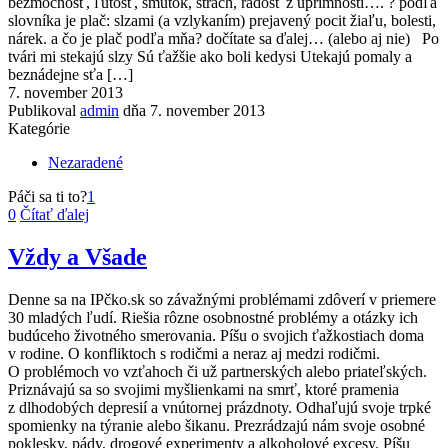
bezmocnosť, ľútosť, smútok, strach, radosť z úprimnosti…. ? podľa
slovníka je plač: slzami (a vzlykaním) prejavený pocit žiaľu, bolesti,
nárek. a čo je plač podľa mňa? dočítate sa ďalej… (alebo aj nie) Po
tvári mi stekajú slzy Sú ťažšie ako boli kedysi Utekajú pomaly a
beznádejne sťa […]
7. november 2013
Publikoval
admin
dňa
7. november 2013
Kategórie
Nezaradené
Páči sa ti to?
1
0
Čítať ďalej
Vždy a Všade
Denne sa na IPčko.sk so závažnými problémami zdôverí v priemere
30 mladých ľudí. Riešia rôzne osobnostné problémy a otázky ich
budúceho životného smerovania. Píšu o svojich ťažkostiach doma
v rodine. O konfliktoch s rodičmi a neraz aj medzi rodičmi.
O problémoch vo vzťahoch či už partnerských alebo priateľských.
Priznávajú sa so svojimi myšlienkami na smrť, ktoré pramenia
z dlhodobých depresií a vnútornej prázdnoty. Odhaľujú svoje trpké
spomienky na týranie alebo šikanu. Prezrádzajú nám svoje osobné
poklesky, pády, drogové experimenty a alkoholové excesy. Píšu