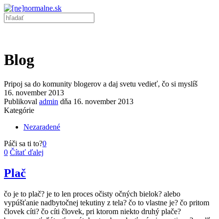
Blog
Pripoj sa do komunity blogerov a daj svetu vedieť, čo si myslíš
16. november 2013
Publikoval
admin
dňa
16. november 2013
Kategórie
Nezaradené
Páči sa ti to?
0
0
Čítať ďalej
Plač
čo je to plač? je to len proces očisty očných bielok? alebo
vypúšťanie nadbytočnej tekutiny z tela? čo to vlastne je? čo pritom
človek cíti? čo cíti človek, pri ktorom niekto druhý plače?