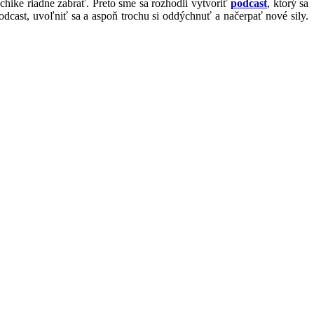
chike riadne zabrať. Preto sme sa rozhodli vytvoriť
podcast
, ktorý sa
odcast, uvoľniť sa a aspoň trochu si oddýchnuť a načerpať nové sily.