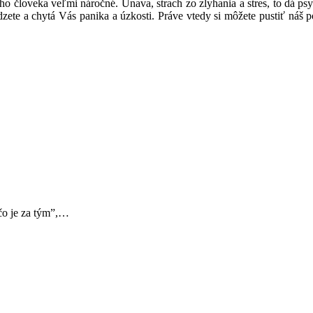
ho človeka veľmi náročné. Únava, strach zo zlyhania a stres, to dá psy
zete a chytá Vás panika a úzkosti. Práve vtedy si môžete pustiť náš p
čo je za tým”,…