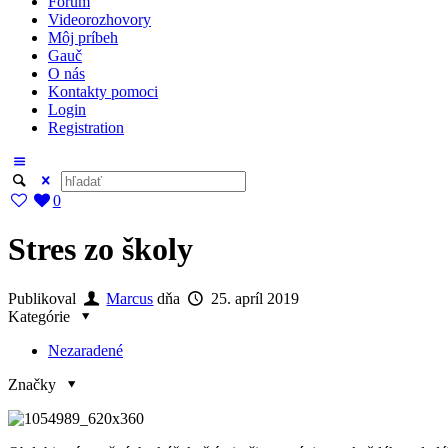
Fórum
Videorozhovory
Môj príbeh
Gauč
O nás
Kontakty pomoci
Login
Registration
0
Stres zo školy
Publikoval
Marcus
dňa
25. apríl 2019
Kategórie
Nezaradené
Značky