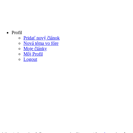
Profil
Pridať nový článok
Nová téma vo fóre
Moje články
Môj Profil
Logout