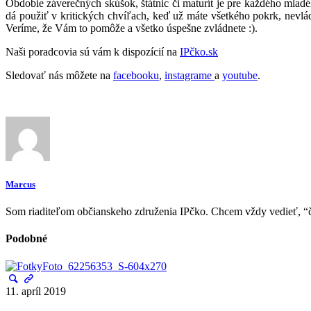
Obdobie záverečných skúšok, štátnic či maturít je pre každého mladé
dá použiť v kritických chvíľach, keď už máte všetkého pokrk, nevlád
Veríme, že Vám to pomôže a všetko úspešne zvládnete :).
Naši poradcovia sú vám k dispozícií na
IPčko.sk
Sledovať nás môžete na
facebooku
,
instagrame
a
youtube
.
Marcus
Som riaditeľom občianskeho združenia IPčko. Chcem vždy vedieť, “
Podobné
11. apríl 2019