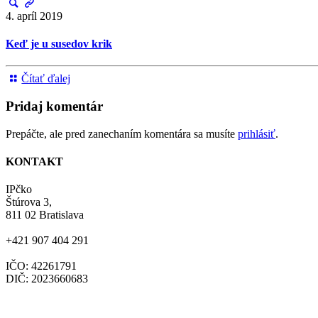
4. apríl 2019
Keď je u susedov krik
Čítať ďalej
Pridaj komentár
Prepáčte, ale pred zanechaním komentára sa musíte
prihlásiť
.
KONTAKT
IPčko
Štúrova 3,
811 02 Bratislava
+421 907 404 291
IČO: 42261791
DIČ: 2023660683
ipcko@ipcko.sk
www.nenormalne.sk