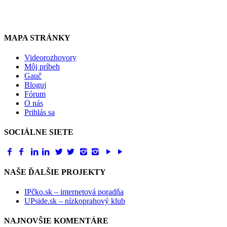
www.ipcko.sk
www.upside.sk
MAPA STRÁNKY
Videorozhovory
Môj príbeh
Gauč
Bloguj
Fórum
O nás
Prihlás sa
SOCIÁLNE SIETE
NAŠE ĎALŠIE PROJEKTY
IPčko.sk – internetová poradňa
UPside.sk – nízkoprahový klub
NAJNOVŠIE KOMENTÁRE