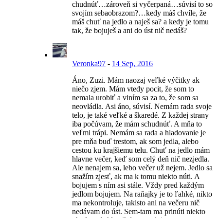
chudnúť…zároveň si vyčerpaná…súvisí to so
svojím sebaobrazom?…kedy máš chvíle, že
máš chuť na jedlo a naješ sa? a kedy je tomu
tak, že bojuješ a ani do úst nič nedáš?
Veronka97
-
14 Sep, 2016
Áno, Zuzi. Mám naozaj veľké výčitky ak
niečo zjem. Mám vtedy pocit, že som to
nemala urobiť a viním sa za to, že som sa
neovládla. Asi áno, súvisí. Nemám rada svoje
telo, je také veľké a škaredé. Z každej strany
iba počúvam, že mám schudnúť. A mňa to
veľmi trápi. Nemám sa rada a hladovanie je
pre mňa buď trestom, ak som jedla, alebo
cestou ku krajšiemu telu. Chuť na jedlo mám
hlavne večer, keď som celý deň nič nezjedla.
Ale nenajem sa, lebo večer už nejem. Jedlo sa
snažím zjesť, ak ma k tomu niekto núti. A
bojujem s ním asi stále. Vždy pred každým
jedlom bojujem. Na raňajky je to ľahké, nikto
ma nekontroluje, takisto ani na večeru nič
nedávam do úst. Sem-tam ma prinúti niekto