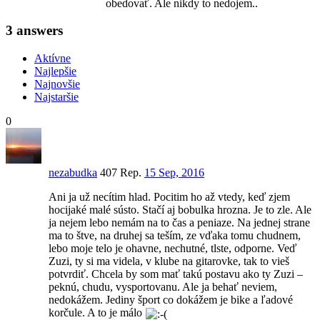
obedovať. Ale nikdy to nedojem..
3
answers
Aktívne
Najlepšie
Najnovšie
Najstaršie
0
nezabudka
407 Rep.
15 Sep, 2016
Ani ja už necítim hlad. Pocitim ho až vtedy, keď zjem
hocijaké malé sústo. Stačí aj bobulka hrozna. Je to zle. Ale
ja nejem lebo nemám na to čas a peniaze. Na jednej strane
ma to štve, na druhej sa teším, ze vďaka tomu chudnem,
lebo moje telo je ohavne, nechutné, tlste, odporne. Veď
Zuzi, ty si ma videla, v klube na gitarovke, tak to vieš
potvrdiť. Chcela by som mať takú postavu ako ty Zuzi –
peknú, chudu, vysportovanu. Ale ja behať neviem,
nedokážem. Jediny šport co dokážem je bike a ľadové
korčule. A to je málo