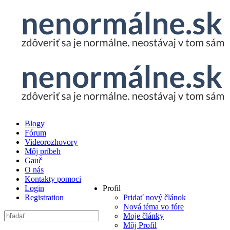
Blogy
Fórum
Videorozhovory
Môj príbeh
Gauč
O nás
Kontakty pomoci
Login
Profil
Registration
Pridať nový článok
Nová téma vo fóre
Moje články
Môj Profil