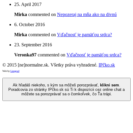
25. April 2017
Mirka
commented on
Nepozeraj na mňa ako na divnú
6. October 2016
Mirka
commented on
Vďačnosť je pamäťou srdca?
23. September 2016
Veronka97
commented on
Vďačnosť je pamäťou srdca?
© 2015 [ne]normalne.sk. Všetky práva vyhradené.
IPčko.sk
Web by
Liongrad
Ak hľadáš niekoho, s kým sa môžeš porozprávať,
klikni sem
.
Poradcovia zo stránky IPčko.sk sú Ti k dispozícii cez online chat a
môžete sa porozprávať sa o čomkoľvek, čo Ťa trápi.