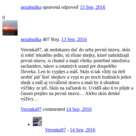
nezabudka
upravená odpoveď
15 Sep, 2016
0
nezabudka
407 Rep.
13 Sep, 2016
Veronka97, ak nedokazes dať do seba pevnú stravu, skús
si robiť tekutého jedlo, sú rôzne shejky, ktoré nahrádzajú
pevnú stravu, si chutné a majú všetky potrebné množstva
sacharidov, tukov a ostatných srand pre dospelého
človeka. Len to vypijes a máš. Skús si tak vždy na deň
urobiť päť šesť shejkov a vypi to po troch hodinách jeden
shejk a máš aj vyváženú stravu a mali by ti ubudnut
výčitky ze ješ. Skús na začiatok to. Uvidíš ako ti to pôjde a
časom prejdes na pevnú stravu… Alebo skús detské
výživy…
Veronka97
commented
14 Sep, 2016
Veronka97
-
14 Sep, 2016