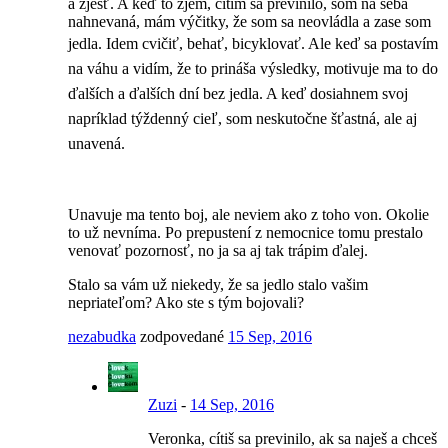
a zjesť. A keď to zjem, cítim sa previnilo, som na seba
nahnevaná, mám výčitky, že som sa neovládla a zase som
jedla. I
dem cvičiť, behať, bicyklovať. Ale keď sa postavím
na váhu a vidím, že to prináša výsledky, motivuje ma to do
ďalších a ďalších dní bez jedla. A keď dosiahnem svoj
napríklad týždenný cieľ, som neskutočne šťastná, ale aj
unavená.
Unavuje ma tento boj, ale neviem ako z toho von. Okolie
to už nevníma. Po prepustení z nemocnice tomu prestalo
venovať pozornosť, no ja sa aj tak trápim ďalej.
Stalo sa vám už niekedy, že sa jedlo stalo vašim
nepriateľom? Ako ste s tým bojovali?
nezabudka
zodpovedané
15 Sep, 2016
Zuzi
-
14 Sep, 2016
Veronka, cítiš sa previnilo, ak sa naješ a chceš