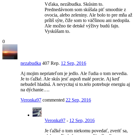
Vďaka, nezábudka. Skúsim to.
Prednedávnom som skúšala piť smoothie z
ovocia, alebo zeleniny. Ale bolo to pre mňa až
príliš sýte, čiže som to väčšinou ani nedopila.
Ale možno tie detské výživy budú fajn.
Vyskúšam to.
0
nezabudka
407 Rep.
12 Sep, 2016
Aj mojim nepriateľom je jedlo. Ale ľudia o tom nevedia.
Je to ťažké. Ale skús jesť aspoň malé porcie. Aj keď
nebudeš hladná. A nevycitaj si to.telo potrebuje energiu aj
na dýchanie….
Veronka97
commented
22 Sep, 2016
Veronka97
-
12 Sep, 2016
Je ťažké o tom niekomu povedať, zveriť sa,