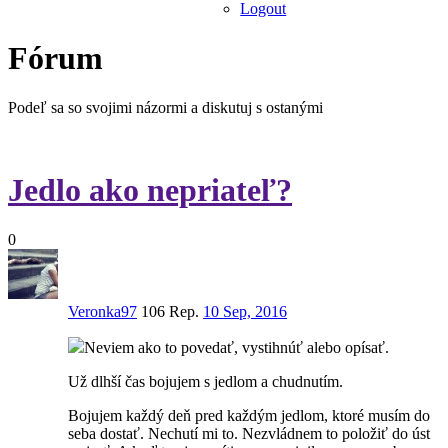
Logout
Fórum
Podeľ sa so svojimi názormi a diskutuj s ostanými
Jedlo ako nepriateľ?
0
Veronka97
106 Rep.
10 Sep, 2016
Neviem ako to povedať, vystihnúť alebo opísať.
Už dlhší čas bojujem s jedlom a chudnutím.
Bojujem každý deň pred každým jedlom, ktoré musím do
seba dostať. Nechutí mi to. Nezvládnem to položiť do úst