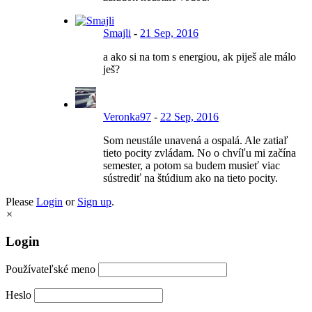
Smajli
-
21 Sep, 2016
a ako si na tom s energiou, ak piješ ale málo
ješ?
Veronka97
-
22 Sep, 2016
Som neustále unavená a ospalá. Ale zatiaľ
tieto pocity zvládam. No o chvíľu mi začína
semester, a potom sa budem musieť viac
sústrediť na štúdium ako na tieto pocity.
Please
Login
or
Sign up
.
×
Login
Používateľské meno
Heslo