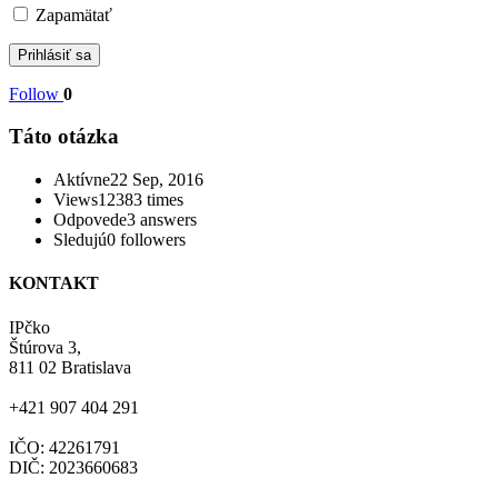
Zapamätať
Follow
0
Táto otázka
Aktívne
22 Sep, 2016
Views
12383 times
Odpovede
3
answers
Sledujú
0 followers
KONTAKT
IPčko
Štúrova 3,
811 02 Bratislava
+421 907 404 291
IČO: 42261791
DIČ: 2023660683