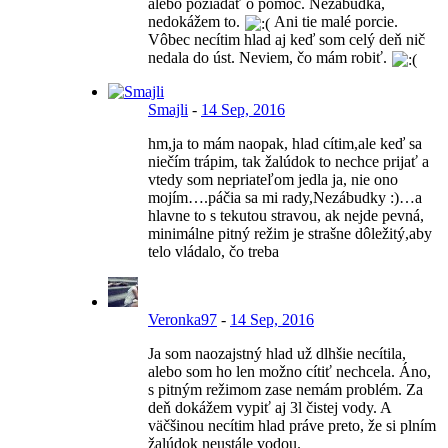
alebo požiadať o pomoc. Nezábudka,
nedokážem to.
Ani tie malé porcie.
Vôbec necítim hlad aj keď som celý deň nič
nedala do úst. Neviem, čo mám robiť.
Smajli
-
14 Sep, 2016
hm,ja to mám naopak, hlad cítim,ale keď sa
niečím trápim, tak žalúdok to nechce prijať a
vtedy som nepriateľom jedla ja, nie ono
mojím….páčia sa mi rady,Nezábudky :)…a
hlavne to s tekutou stravou, ak nejde pevná,
minimálne pitný režim je strašne dôležitý,aby
telo vládalo, čo treba
Veronka97
-
14 Sep, 2016
Ja som naozajstný hlad už dlhšie necítila,
alebo som ho len možno cítiť nechcela. Áno,
s pitným režimom zase nemám problém. Za
deň dokážem vypiť aj 3l čistej vody. A
väčšinou necítim hlad práve preto, že si plním
žalúdok neustále vodou.