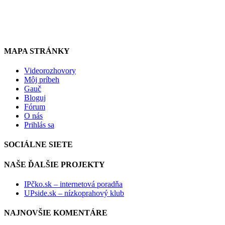
ipcko@ipcko.sk
www.nenormalne.sk
www.ipcko.sk
www.upside.sk
MAPA STRÁNKY
Videorozhovory
Môj príbeh
Gauč
Bloguj
Fórum
O nás
Prihlás sa
SOCIÁLNE SIETE
NAŠE ĎALŠIE PROJEKTY
IPčko.sk – internetová poradňa
UPside.sk – nízkoprahový klub
NAJNOVŠIE KOMENTÁRE