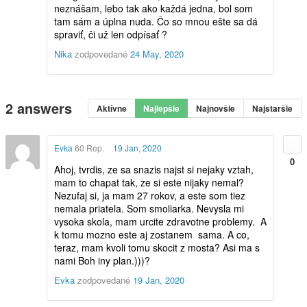
neznášam, lebo tak ako každá jedna, bol som
tam sám a úplna nuda. Čo so mnou ešte sa dá
spraviť, či už len odpísať ?
Nika
zodpovedané
24 May, 2020
2
answers
Aktívne
Najlepšie
Najnovšie
Najstaršie
Evka
60 Rep.
19 Jan, 2020
0
Ahoj, tvrdis, ze sa snazis najst si nejaky vztah,
mam to chapat tak, ze si este nijaky nemal?
Nezufaj si, ja mam 27 rokov, a este som tiez
nemala priatela. Som smoliarka. Nevysla mi
vysoka skola, mam urcite zdravotne problemy. A
k tomu mozno este aj zostanem sama. A co,
teraz, mam kvoli tomu skocit z mosta? Asi ma s
nami Boh iny plan.)))?
Evka
zodpovedané
19 Jan, 2020