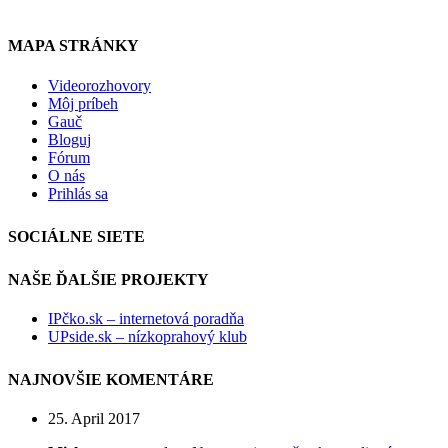
www.upside.sk
MAPA STRÁNKY
Videorozhovory
Môj príbeh
Gauč
Bloguj
Fórum
O nás
Prihlás sa
SOCIÁLNE SIETE
NAŠE ĎALŠIE PROJEKTY
IPčko.sk – internetová poradňa
UPside.sk – nízkoprahový klub
NAJNOVŠIE KOMENTÁRE
25. April 2017