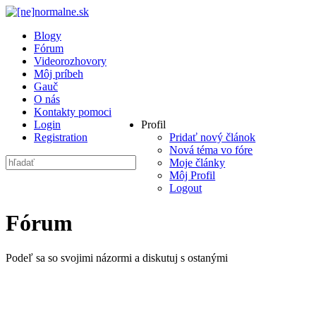
Blogy
Fórum
Videorozhovory
Môj príbeh
Gauč
O nás
Kontakty pomoci
Login
Profil
Registration
Pridať nový článok
Nová téma vo fóre
Moje články
Môj Profil
Logout
Fórum
Podeľ sa so svojimi názormi a diskutuj s ostanými