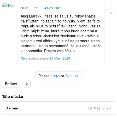
Nika
13 Rep.
24 May, 2020
0
Ahoj Marekx. Píšeš, že sa už 13 rokov snažíš
nájsť vzťah, no zatiaľ ti to nevyšlo. Viem, že ťa to
trápi, ale skús to nebrať tak vážne. Neboj, raz sa
určite nájde žena, ktorá tebou bude očarená a
bude s tebou chcieť byť ?niekomu trvá kratšie a
niekomu trvá dlhšie kým si nájde partnera alebo
partnerku, ale to neznamená, že je s tebou niečo
v neporiadku. Prajem veľa šťastia.
Nika
zodpovedané
24 May, 2020
Please
Login
or
Sign up
.
Follow
0
Táto otázka
24 May, 2020
Aktívne