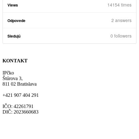
14154 times
Views
2
answers
Odpovede
0 followers
Sledujú
KONTAKT
IPčko
Štúrova 3,
811 02 Bratislava
+421 907 404 291
IČO: 42261791
DIČ: 2023660683
ipcko@ipcko.sk
www.nenormalne.sk
www.ipcko.sk