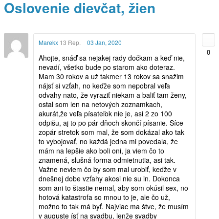
Oslovenie dievčat, žien
Marekx
13 Rep.
03 Jan, 2020
0
Ahojte, snáď sa nejakej rady dočkam a keď nie,
nevadí, všetko bude po starom ako doteraz.
Mam 30 rokov a už takmer 13 rokov sa snažim
nájsť si vzťah, no keďže som nepobral veľa
odvahy nato, že vyraziť niekam a baliť tam ženy,
ostal som len na netových zoznamkach,
akurát,že veľa písateľok nie je, asi 2 zo 100
odpišu, aj to po pár dňoch skončí písanie. Síce
zopár stretok som mal, že som dokázal ako tak
to vybojovať, no každá jedna mi povedala, že
mám na lepšie ako boli oni, ja viem čo to
znamená, slušná forma odmietnutia, asi tak.
Važne neviem čo by som mal urobiť, keďže v
dnešnej dobe vzťahy akosi nie su in. Dokonca
som ani to štastie nemal, aby som okúsil sex, no
hotová katastrofa so mnou to je, ale čo už,
možno to tak má byť. Najviac ma štve, že musím
v auguste ísť na svadbu, lenže svadby