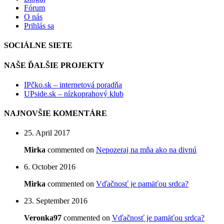
Fórum
O nás
Prihlás sa
SOCIÁLNE SIETE
NAŠE ĎALŠIE PROJEKTY
IPčko.sk – internetová poradňa
UPside.sk – nízkoprahový klub
NAJNOVŠIE KOMENTÁRE
25. April 2017
Mirka
commented on
Nepozeraj na mňa ako na divnú
6. October 2016
Mirka
commented on
Vďačnosť je pamäťou srdca?
23. September 2016
Veronka97
commented on
Vďačnosť je pamäťou srdca?