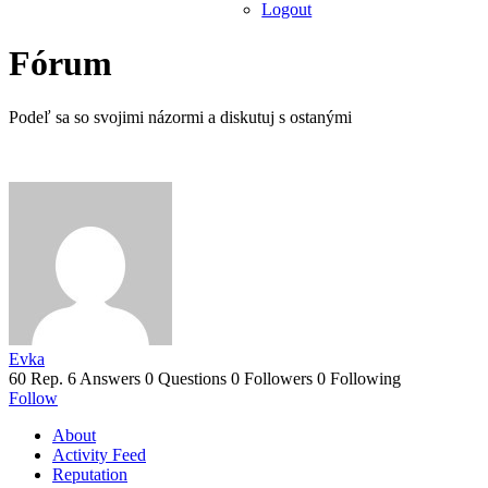
Logout
Fórum
Podeľ sa so svojimi názormi a diskutuj s ostanými
Evka
60 Rep.
6 Answers
0 Questions
0 Followers
0 Following
Follow
About
Activity Feed
Reputation