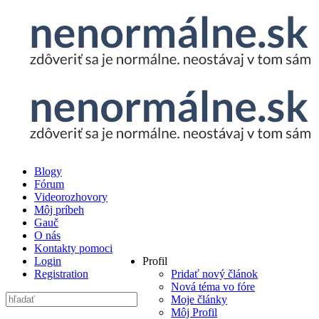
Blogy
Fórum
Videorozhovory
Môj príbeh
Gauč
O nás
Kontakty pomoci
Login
Profil
Registration
Pridať nový článok
Nová téma vo fóre
Moje články
Môj Profil