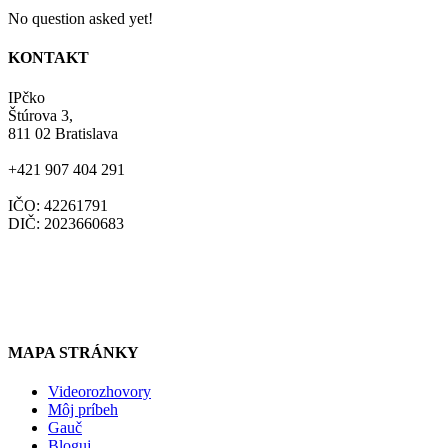
No question asked yet!
KONTAKT
IPčko
Štúrova 3,
811 02 Bratislava
+421 907 404 291
IČO: 42261791
DIČ: 2023660683
ipcko@ipcko.sk
www.nenormalne.sk
www.ipcko.sk
www.upside.sk
MAPA STRÁNKY
Videorozhovory
Môj príbeh
Gauč
Bloguj