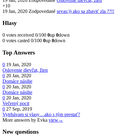
19 Jan, 2020
Zodpovedané
Oslovenie dievčat, žien
+10
19 Jan, 2020
Zodpovedané
sevas:)) ako sa zbaviť zla ??!!
Hlasy
0 votes received
0/100
0
up
0
down
0 votes casted
0/100
0
up
0
down
Top Answers
0
19 Jan, 2020
Oslovenie dievčat, žien
0
20 Jan, 2020
Domáce násilie
0
20 Jan, 2020
Domáce násilie
0
20 Jan, 2020
Večerný pocit
0
27 Sep, 2019
Vytrhávam si vlasy…ako s tým prestať?
More answers by Evka
view→
New questions